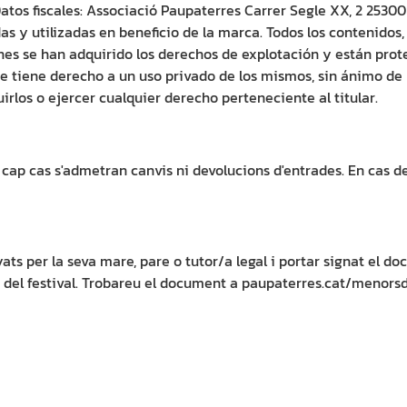
Datos fiscales: Associació Paupaterres Carrer Segle XX, 2 25
as y utilizadas en beneficio de la marca. Todos los contenidos
nes se han adquirido los derechos de explotación y están prot
te tiene derecho a un uso privado de los mismos, sin ánimo de
buirlos o ejercer cualquier derecho perteneciente al titular.
cap cas s'admetran canvis ni devolucions d'entrades. En cas de 
s per la seva mare, pare o tutor/a legal i portar signat el doc
cés del festival. Trobareu el document a paupaterres.cat/menors